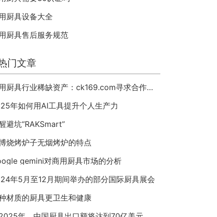
用厨具设备大全
用厨具售后服务规范
热门文章
商用厨具行业稀缺资产：ck169.com寻求合作或整体出售
025年如何用AI工具提升个人生产力
醒避坑“RAKSmart”
博烧烤炉子无烟烤炉的特点
oogle gemini对商用厨具市场的分析
024年5月至12月期间举办的部分国际厨具展会
种材质的厨具更卫生和健康
2025年，中国厨具出口额将达到70亿美元