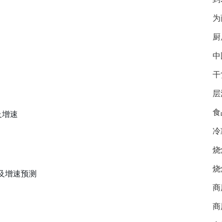
为
厨
中
干
层
食
及增速
冷
烧
烧
模及增速预测
商
商