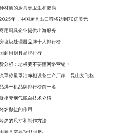
种材质的厨具更卫生和健康
2025年，中国厨具出口额将达到70亿美元
商用厨具企业提供出海服务
房垃圾处理器品牌十大排行榜
国商用厨具品牌排行
货分析：老板要不要懂网络营销？
流罩称量罩洁净棚设备生产厂家：昆山艾飞格
品烘干机品牌排行榜前十名
凝相变烟气脱白技术介绍
烤炉撒盐的作用
烤炉的尺寸和制作方法
用厨具需要3c认证吗