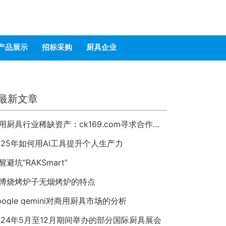
产品展示
招标采购
厨具企业
最新文章
商用厨具行业稀缺资产：ck169.com寻求合作或整体出售
025年如何用AI工具提升个人生产力
醒避坑“RAKSmart”
博烧烤炉子无烟烤炉的特点
oogle gemini对商用厨具市场的分析
024年5月至12月期间举办的部分国际厨具展会