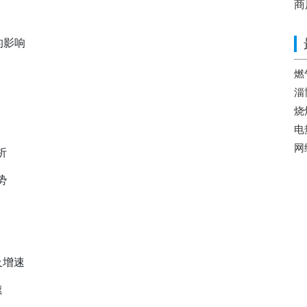
商
的影响
燃
淄
烧
电
网
析
势
及增速
速