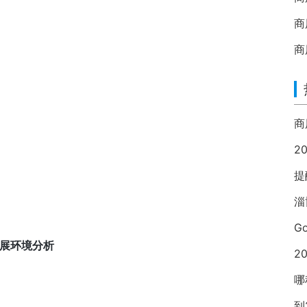
商
商
2
提
淄
G
发展环境分析
2
哪
到