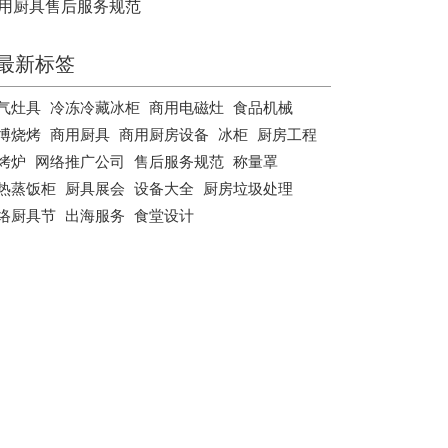
用厨具售后服务规范
最新标签
气灶具
冷冻冷藏冰柜
商用电磁灶
食品机械
博烧烤
商用厨具
商用厨房设备
冰柜
厨房工程
烤炉
网络推广公司
售后服务规范
称量罩
热蒸饭柜
厨具展会
设备大全
厨房垃圾处理
络厨具节
出海服务
食堂设计