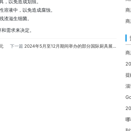
具，以免造成划痕。
性溶液中，以免造成腐蚀。
商
残渣滋生细菌。
商
好和需求来决定。
元
下一篇
2024年5月至12月期间举办的部分国际厨具展会
2
提
淄
G
2
哪
到