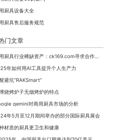
用厨具设备大全
用厨具售后服务规范
热门文章
商用厨具行业稀缺资产：ck169.com寻求合作或整体出售
025年如何用AI工具提升个人生产力
醒避坑“RAKSmart”
博烧烤炉子无烟烤炉的特点
oogle gemini对商用厨具市场的分析
024年5月至12月期间举办的部分国际厨具展会
种材质的厨具更卫生和健康
2025年，中国厨具出口额将达到70亿美元