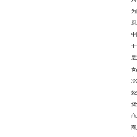
为
厨
中
干
层
食
冷
烧
烧
商
商