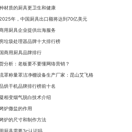
种材质的厨具更卫生和健康
2025年，中国厨具出口额将达到70亿美元
商用厨具企业提供出海服务
房垃圾处理器品牌十大排行榜
国商用厨具品牌排行
货分析：老板要不要懂网络营销？
流罩称量罩洁净棚设备生产厂家：昆山艾飞格
品烘干机品牌排行榜前十名
凝相变烟气脱白技术介绍
烤炉撒盐的作用
烤炉的尺寸和制作方法
用厨具需要3c认证吗