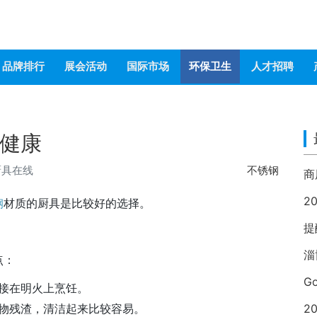
品牌排行
展会活动
国际市场
环保卫生
人才招聘
健康
厨具在线
不锈钢
2
钢
材质的厨具是比较好的选择。
提
淄
点：
G
接在明火上烹饪。
物残渣，清洁起来比较容易。
2