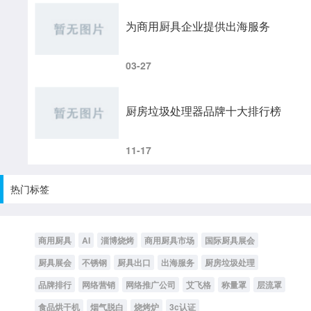
为商用厨具企业提供出海服务
03-27
厨房垃圾处理器品牌十大排行榜
11-17
热门标签
商用厨具
AI
淄博烧烤
商用厨具市场
国际厨具展会
厨具展会
不锈钢
厨具出口
出海服务
厨房垃圾处理
品牌排行
网络营销
网络推广公司
艾飞格
称量罩
层流罩
食品烘干机
烟气脱白
烧烤炉
3c认证